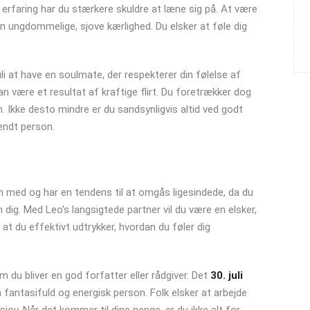
 erfaring har du stærkere skuldre at læne sig på. At være
ungdommelige, sjove kærlighed. Du elsker at føle dig
i at have en soulmate, der respekterer din følelse af
an være et resultat af kraftige flirt. Du foretrækker dog
n. Ikke desto mindre er du sandsynligvis altid ved godt
endt person.
n med og har en tendens til at omgås ligesindede, da du
dig. Med Leo's langsigtede partner vil du være en elsker,
, at du effektivt udtrykker, hvordan du føler dig
om du bliver en god forfatter eller rådgiver. Det
30. juli
 fantasifuld og energisk person. Folk elsker at arbejde