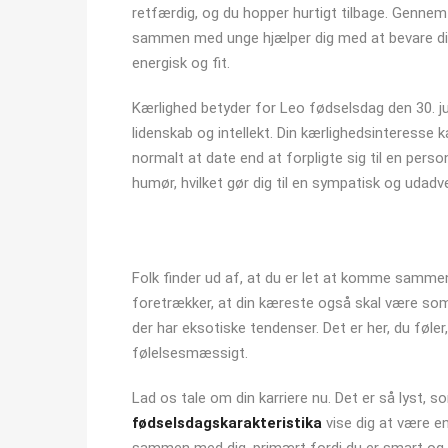
retfærdig, og du hopper hurtigt tilbage. Gennem
sammen med unge hjælper dig med at bevare din 
energisk og fit.
Kærlighed betyder for Leo fødselsdag den 30. jul
lidenskab og intellekt. Din kærlighedsinteresse k
normalt at date end at forpligte sig til en perso
humør, hvilket gør dig til en sympatisk og udadv
Folk finder ud af, at du er let at komme samme
foretrækker, at din kæreste også skal være som 
der har eksotiske tendenser. Det er her, du føler
følelsesmæssigt.
Lad os tale om din karriere nu. Det er så lyst, s
fødselsdagskarakteristika
vise dig at være en