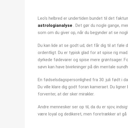
Leo's helbred er undertiden bundet til det faktum,
astrologianalyse
. Det gør du nogle gange, me
som om du giver op, når du begynder at se nogl
Du kan lide at se godt ud; det får dig til at føle di
ordentligt. Du er typisk glad for at spise rig ma
dyrkede fødevarer og spise mere grøntsager. Fo
søvn kan have bivirkninger på din mentale sundh
En fødselsdagspersonlighed fra 30. juli født i da
Du ville klare dig godt foran kameraet. Du ligne
forventer, at der sker mirakler.
Andre mennesker ser op til, da du er sjov, indsig
være loyal og dedikeret, men foretrækker at g