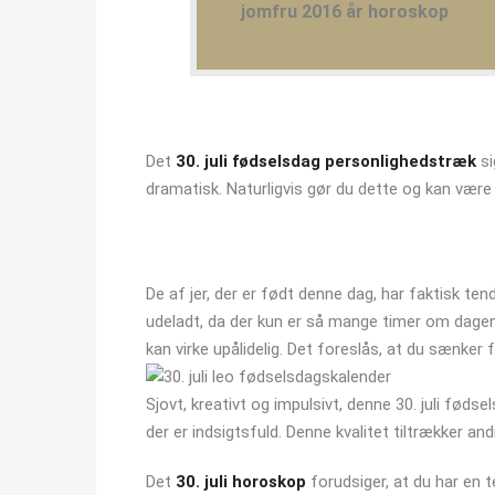
jomfru 2016 år horoskop
Det
30. juli fødselsdag personlighedstræk
si
dramatisk. Naturligvis gør du dette og kan være 
De af jer, der er født denne dag, har faktisk tend
udeladt, da der kun er så mange timer om dagen. 
kan virke upålidelig. Det foreslås, at du sænker 
Sjovt, kreativt og impulsivt, denne 30. juli føds
der er indsigtsfuld. Denne kvalitet tiltrækker and
Det
30. juli horoskop
forudsiger, at du har en t