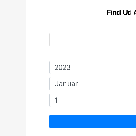
Find Ud A
Navn:
Fødselsdato: