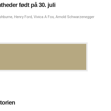
heder født på
30. juli
shburne, Henry Ford, Vivica A Fox, Arnold Schwarzenegger
storien