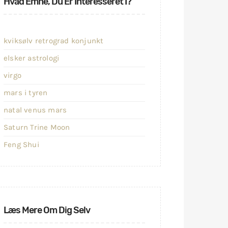
Hvad Emne, Du Er Interesseret I?
kviksølv retrograd konjunkt
elsker astrologi
virgo
mars i tyren
natal venus mars
Saturn Trine Moon
Feng Shui
Læs Mere Om Dig Selv