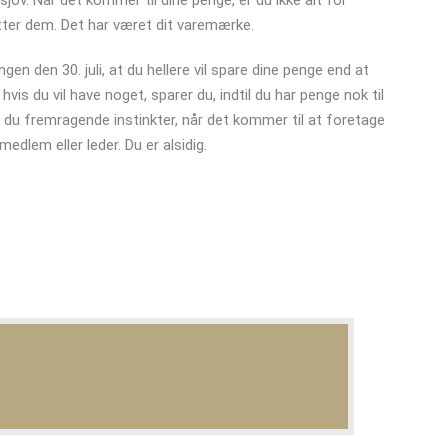
ov. Når det kommer til dine penge, er du ikke alt for
ter dem. Det har været dit varemærke.
 den 30. juli, at du hellere vil spare dine penge end at
s du vil have noget, sparer du, indtil du har penge nok til
du fremragende instinkter, når det kommer til at foretage
dlem eller leder. Du er alsidig.