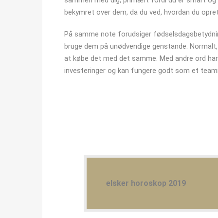
sammen med dig, primært fordi du er smart og sj
bekymret over dem, da du ved, hvordan du opret
På samme note forudsiger fødselsdagsbetydningen
bruge dem på unødvendige genstande. Normalt, hvi
at købe det med det samme. Med andre ord har 
investeringer og kan fungere godt som et teamme
elsker horoskop 2019