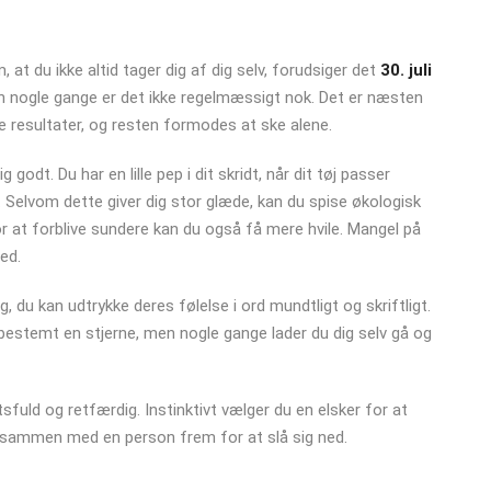
 at du ikke altid tager dig af dig selv, forudsiger det
30. juli
n nogle gange er det ikke regelmæssigt nok. Det er næsten
e resultater, og resten formodes at ske alene.
g godt. Du har en lille pep i dit skridt, når dit tøj passer
d. Selvom dette giver dig stor glæde, kan du spise økologisk
r at forblive sundere kan du også få mere hvile. Mangel på
ed.
g, du kan udtrykke deres følelse i ord mundtligt og skriftligt.
r bestemt en stjerne, men nogle gange lader du dig selv gå og
tsfuld og retfærdig. Instinktivt vælger du en elsker for at
å sammen med en person frem for at slå sig ned.