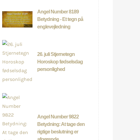
Angel Number 8189
Betydning - Et tegn på
englevejledning
26. juli Stjernetegn
Horoskop fødselsdag
personlighed
Angel Number 9822
Betydning: At tage den
rigtige beslutning er
afgørende