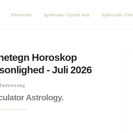
Efemeride
Sydknude I Fjerde Hus
Sydknude I Ell
jernetegn Horoskop
sonlighed - Juli 2026
Fødselsdag
culator Astrology.