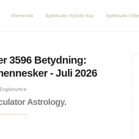
Efemeride
Sydknude I Fjerde Hus
Sydknude I Ell
r 3596 Betydning:
mennesker - Juli 2026
Englenumre
culator Astrology.