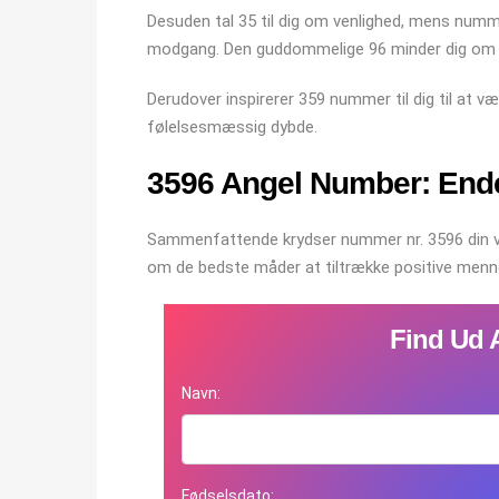
Desuden tal 35 til dig om venlighed, mens numm
modgang. Den guddommelige 96 minder dig om at 
Derudover inspirerer 359 nummer til dig til at 
følelsesmæssig dybde.
3596 Angel Number: End
Sammenfattende krydser nummer nr. 3596 din vej, 
om de bedste måder at tiltrække positive mennesk
Find Ud A
Navn:
Fødselsdato: