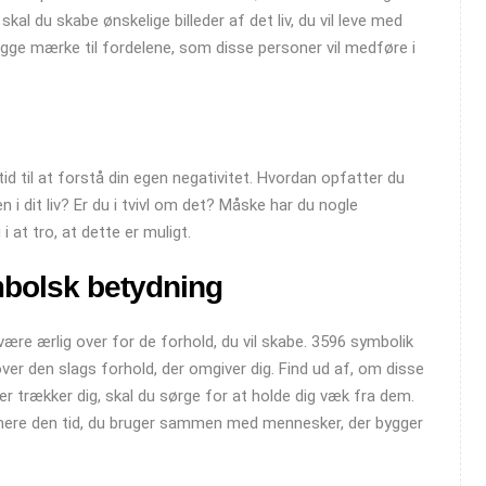
skal du skabe ønskelige billeder af det liv, du vil leve med
gge mærke til fordelene, som disse personer vil medføre i
d til at forstå din egen negativitet. Hvordan opfatter du
 dit liv? Er du i tvivl om det? Måske har du nogle
 at tro, at dette er muligt.
bolsk betydning
 være ærlig over for de forhold, du vil skabe. 3596 symbolik
re over den slags forhold, der omgiver dig. Find ud af, om disse
 der trækker dig, skal du sørge for at holde dig væk fra dem.
imere den tid, du bruger sammen med mennesker, der bygger