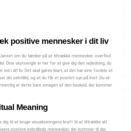
k positive mennesker i dit liv
 Uanset om du tænker på at tiltrække mennesker, overflod
ordel. Dine skytsengle er her for at give dig den vejledning, du
ind i dit liv. Det skal gøres klart, at det har sine fordele at
r din selvtillid, og at du får et positivt syn på livet. Du vil
rmentlig er dette bare smagen af ​​den besked, der kommer
itual Meaning
ig til at bruge visualiseringens kraft til at tiltrække alt
alisere positive indstillede mennesker, der kommer til dig.