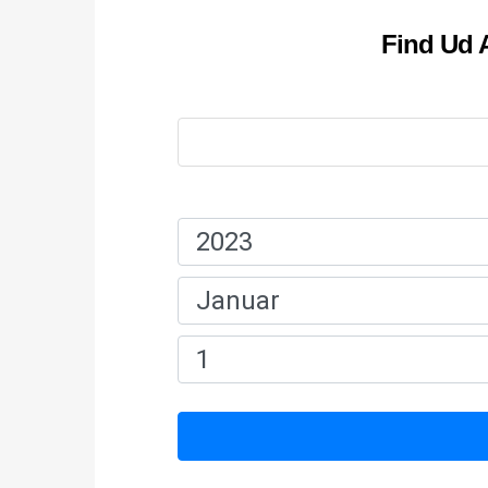
Find Ud A
Navn:
Fødselsdato: