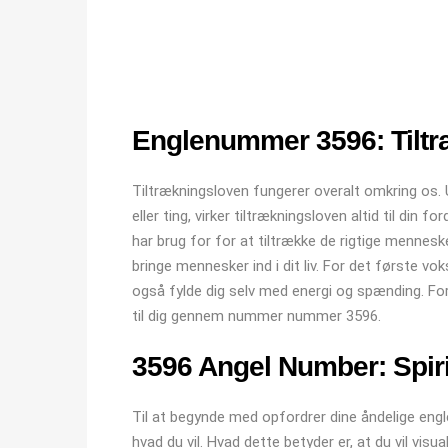
Englenummer 3596: Tiltræ
Tiltrækningsloven fungerer overalt omkring os.
eller ting, virker tiltrækningsloven altid til din f
har brug for for at tiltrække de rigtige mennesker 
bringe mennesker ind i dit liv. For det første vokse
også fylde dig selv med energi og spænding. Fo
til dig gennem nummer nummer 3596.
3596 Angel Number: Spir
Til at begynde med opfordrer dine åndelige engle d
hvad du vil. Hvad dette betyder er, at du vil visu