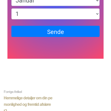
Sende
Forrige Artikel
Hemmelige detaljer om din pe
rsonlighed og fremtid afsløre
t?