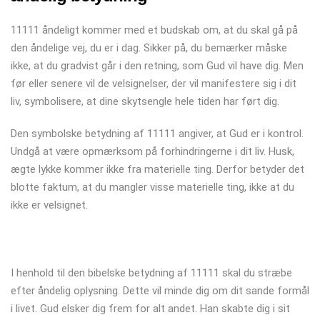
11111 åndeligt kommer med et budskab om, at du skal gå på
den åndelige vej, du er i dag. Sikker på, du bemærker måske
ikke, at du gradvist går i den retning, som Gud vil have dig. Men
før eller senere vil de velsignelser, der vil manifestere sig i dit
liv, symbolisere, at dine skytsengle hele tiden har ført dig.
Den symbolske betydning af 11111 angiver, at Gud er i kontrol.
Undgå at være opmærksom på forhindringerne i dit liv. Husk,
ægte lykke kommer ikke fra materielle ting. Derfor betyder det
blotte faktum, at du mangler visse materielle ting, ikke at du
ikke er velsignet.
I henhold til den bibelske betydning af 11111 skal du stræbe
efter åndelig oplysning. Dette vil minde dig om dit sande formål
i livet. Gud elsker dig frem for alt andet. Han skabte dig i sit