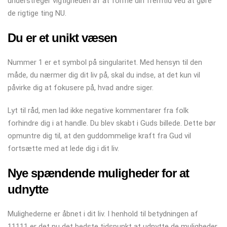
understreger vigtigheden af ​​at forme din fremtid ved at gøre
de rigtige ting NU.
Du er et unikt væsen
Nummer 1 er et symbol på singularitet. Med hensyn til den
måde, du nærmer dig dit liv på, skal du indse, at det kun vil
påvirke dig at fokusere på, hvad andre siger.
Lyt til råd, men lad ikke negative kommentarer fra folk
forhindre dig i at handle. Du blev skabt i Guds billede. Dette bør
opmuntre dig til, at den guddommelige kraft fra Gud vil
fortsætte med at lede dig i dit liv.
Nye spændende muligheder for at
udnytte
Mulighederne er åbnet i dit liv. I henhold til betydningen af ​​
11111 er det nu det bedste tidspunkt at udnytte de muligheder,