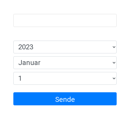
Navn:
Fødselsdato:
Sende