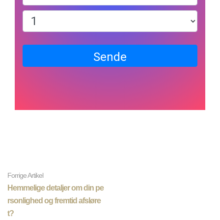
Sende
Forrige Artikel
Hemmelige detaljer om din pe
rsonlighed og fremtid afsløre
t?